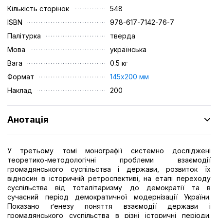
Кількість сторінок
548
ISBN
978-617-7142-76-7
Палітурка
тверда
Мова
українська
Вага
0.5 кг
Формат
145х200 мм
Наклад
200
Анотація
У третьому томі монографії системно досліджені
теоретико-методологічні проблеми взаємодії
громадянського суспільства і держави, розвиток їх
відносин в історичній ретроспективі, на етапі переходу
суспільства від тоталітаризму до демократії та в
сучасний період демократичної модернізації України.
Показано ґенезу поняття взаємодії держави і
громадянського суспільства в різні історичні періоди.