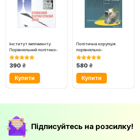
Інститут імпічменту.
Політична корупція:
Порівняльний політико-
порівняльно-
правовий аналіз
політологічна
концептуалізація
грн.
грн.
390
580
Підписуйтесь на розсилку!