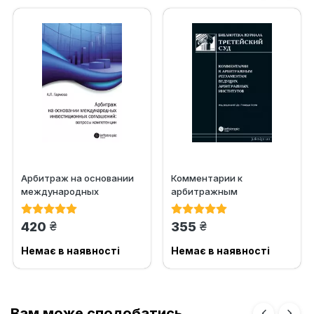
Арбитраж на основании
Комментарии к
международных
арбитражным
инвестиционных
регламентам ведущих
соглашений: вопросы...
арбитражных институтов
грн.
грн.
420
355
Немає в наявності
Немає в наявності
Вам може сподобатись