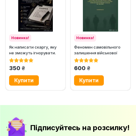
Новинка!
Новинка!
Як написати скаргу, яку
Феномен самовільного
не зможуть ігнорувати.
залишення військової
Практичний посібник із...
частини або місця служби
в...
грн.
грн.
350
600
Підписуйтесь на розсилку!