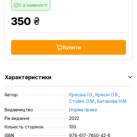
Є в наявності
грн.
350
Купити
Характеристики
Автор
Кресіна І.О.
,
Кресін О.В.
,
Стойко О.М.
,
Батанова Н.М.
Видавництво
Норма права
Рік видання
2022
Кількість сторінок
100
ISBN
978-617-7850-42-6