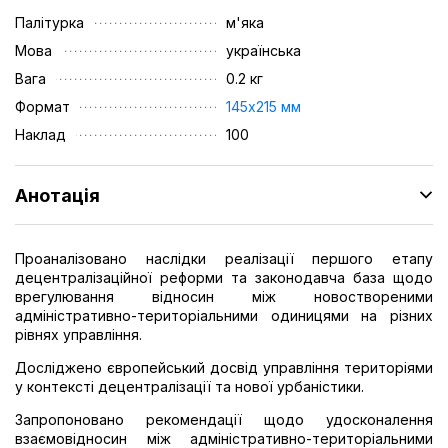
Палітурка
м'яка
Мова
українська
Вага
0.2 кг
Формат
145х215 мм
Наклад
100
Анотація
Проаналізовано наслідки реалізації першого етапу
децентралізаційної реформи та законодавча база щодо
врегулювання відносин між новоствореними
адміністративно-територіальними одиницями на різних
рівнях управління.
Досліджено європейський досвід управління територіями
у контексті децентралізації та нової урбаністики.
Запропоновано рекомендації щодо удосконалення
взаємовідносин між адміністративно-територіальними