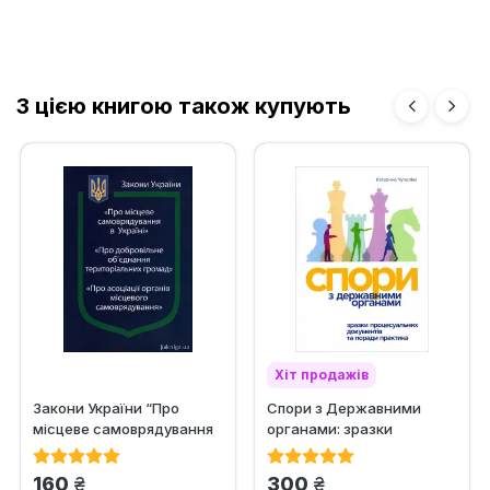
З цією книгою також купують
Хіт продажів
Закони України “Про
Спори з Державними
місцеве самоврядування
органами: зразки
в Україні”, "Про...
процесуальних
документів та поради...
грн.
грн.
160
300