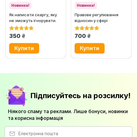
Новинка!
Новинка!
Як написати скаргу, яку
Правове регулювання
не зможуть ігнорувати.
відносин у сфері
Практичний посібник із...
технологій розподіленого
реєстру,...
грн.
грн.
350
700
Підписуйтесь на розсилку!
Ніякого спаму та реклами. Лише бонуси, новинки
та корисна інформація