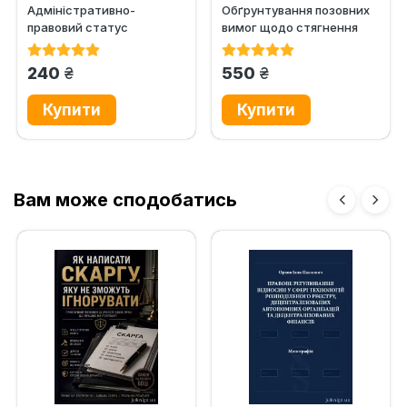
Адміністративно-
Обґрунтування позовних
правовий статус
вимог щодо стягнення
учасника бойових дій ООС
компенсації за шкоду,...
як спеціальний...
грн.
грн.
240
550
Вам може сподобатись