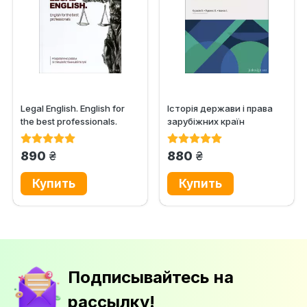
Legal English. English for
Історія держави i права
the best professionals.
зарубіжних кpaїн
Workbook
грн.
грн.
890
880
Подписывайтесь на
рассылку!