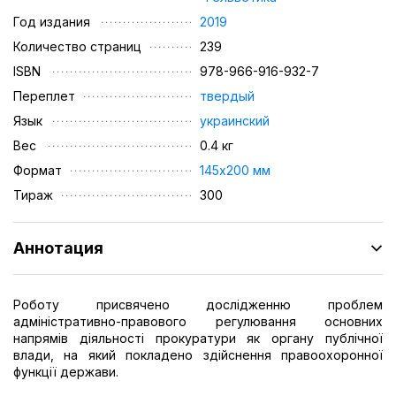
Год издания
2019
Количество страниц
239
ISBN
978-966-916-932-7
Переплет
твердый
Язык
украинский
Вес
0.4 кг
Формат
145х200 мм
Тираж
300
Аннотация
Роботу присвячено дослідженню проблем
адміністративно-правового регулювання основних
напрямів діяльності прокуратури як органу публічної
влади, на який покладено здійснення правоохоронної
функції держави.