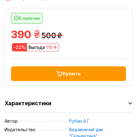
В наличии
грн.
390
500
грн.
грн.
-22%
Выгода
110
Купить
Характеристики
Автор
Рубан А.Г.
Издательство
Видавничий дім
"Гельветика"