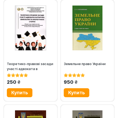
Теоретико-правові засади
Земельне право України
участі адвоката в
аграрних, земельних та...
грн.
грн.
250
950