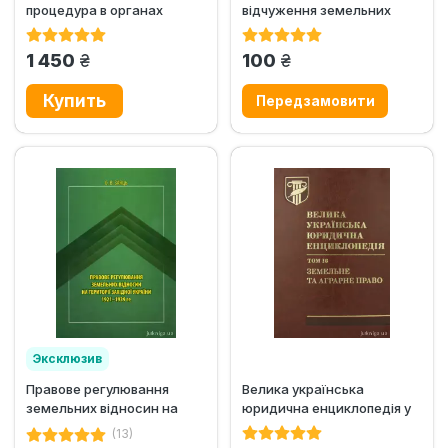
процедура в органах
відчуження земельних
місцевого самоврядування
ділянок, інших об’єктів...
при...
грн.
грн.
1 450
100
Эксклюзив
Правове регулювання
Велика українська
земельних відносин на
юридична енциклопедія у
території Західної
20-ти томах. Том 16.
(13)
України...
Земельне...