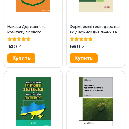
Накази Державного
Фермерські господарства
комітету лісового
як учасники цивільних та
господарства України
земельних...
"Про...
грн.
грн.
140
560