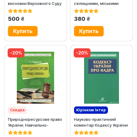
висновки Верховного Суду
селищними, міськими
за період 2018-2021 років
радами повноважень у
сфері...
грн.
грн.
500
380
-20%
-20%
Скидка
Юрінком Iнтер
Природноресурсове право
Науково-практичний
України. Навчально-
коментар Кодексу України
методичний посібник
про надра