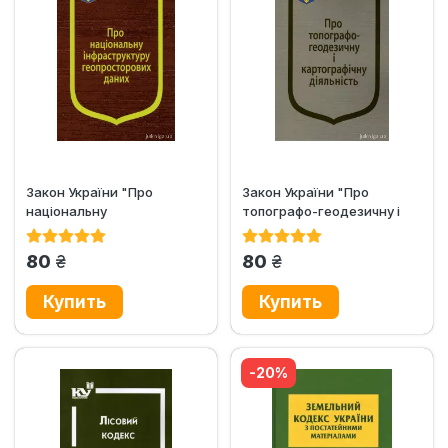
Закон України "Про
Закон України "Про
національну
топографо-геодезичну і
інфраструктуру
картографічну...
геопросторових...
грн.
грн.
80
80
-20%