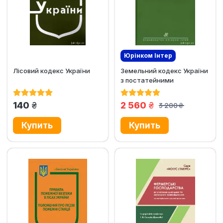
Юрінком Iнтер
Лісовий кодекс України
Земельний кодекс України
Эксклюзив
з постатейними
матеріалами
грн.
грн.
140
2 560
3 200
грн.