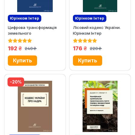
Юрінком Iнтер
Юрінком Iнтер
Цифрова трансформація
Лісовий кодекс України.
Новинка
Эксклюзив
земельного
Юрінком Інтер
законодавства України та
його...
грн.
грн.
192
176
240
220
грн.
грн.
-20%