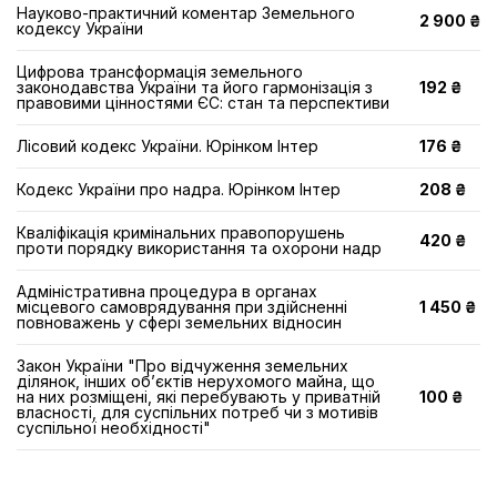
Науково-практичний коментар Земельного
2 900 ₴
кодексу України
Цифрова трансформація земельного
законодавства України та його гармонізація з
192 ₴
правовими цінностями ЄС: стан та перспективи
Лісовий кодекс України. Юрінком Інтер
176 ₴
Кодекс України про надра. Юрінком Інтер
208 ₴
Кваліфікація кримінальних правопорушень
420 ₴
проти порядку використання та охорони надр
Адміністративна процедура в органах
місцевого самоврядування при здійсненні
1 450 ₴
повноважень у сфері земельних відносин
Закон України "Про відчуження земельних
ділянок, інших об’єктів нерухомого майна, що
на них розміщені, які перебувають у приватній
100 ₴
власності, для суспільних потреб чи з мотивів
суспільної необхідності"