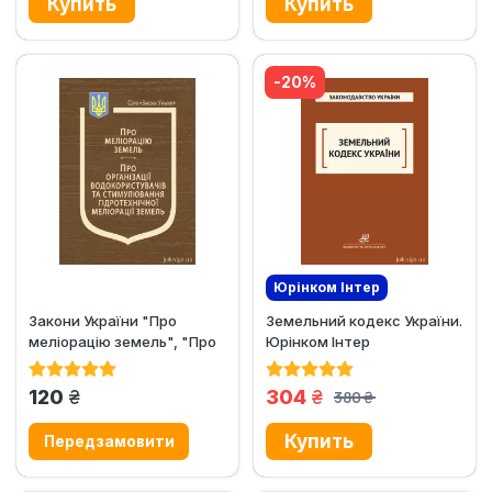
-20%
Юрінком Iнтер
Закони України "Про
Земельний кодекс України.
меліорацію земель", "Про
Юрінком Інтер
організації...
грн.
грн.
120
304
380
грн.