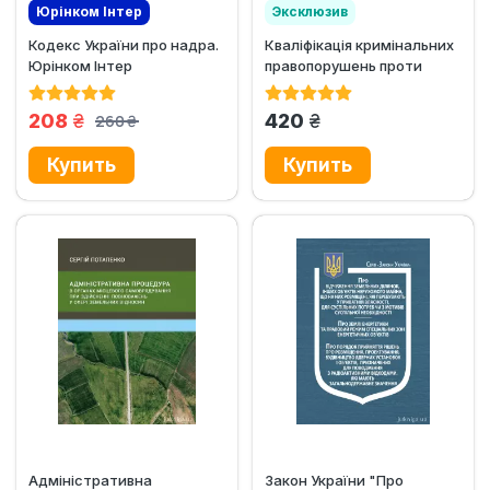
Юрінком Iнтер
Эксклюзив
Кодекс України про надра.
Кваліфікація кримінальних
Юрінком Інтер
правопорушень проти
порядку використання та...
грн.
грн.
208
420
260
грн.
Адміністративна
Закон України "Про