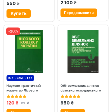
грн.
2 100
грн.
550
-20%
Юрінком Iнтер
Науково-практичний
Обіг земельних ділянок
коментар Лісового
сільськогосподарського
кодексу України
призначення в умовах
ринку...
грн.
грн.
120
950
150
грн.