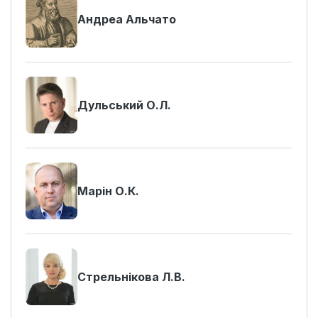
Андреа Альчато
Дульський О.Л.
Марін О.К.
Стрельнікова Л.В.