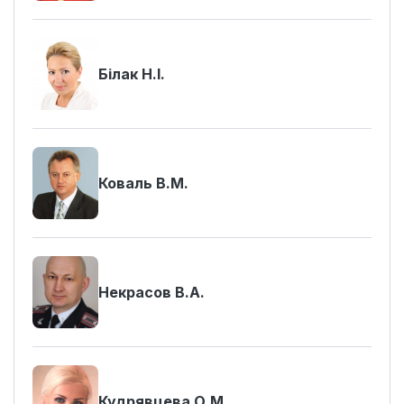
Білак Н.І.
Коваль В.М.
Некрасов В.А.
Кудрявцева О.М.