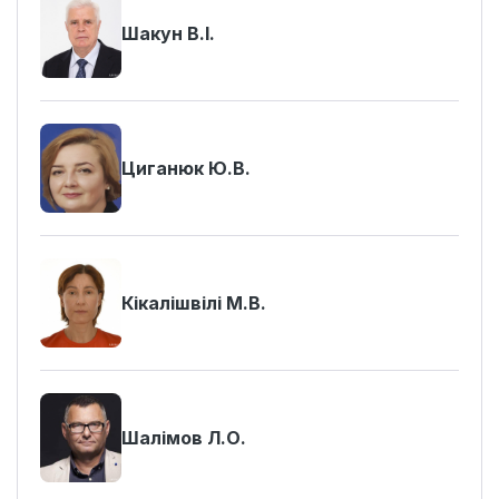
Шакун В.І.
Циганюк Ю.В.
Кікалішвілі М.В.
Шалімов Л.О.