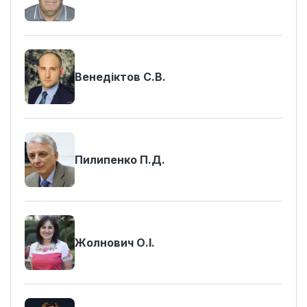
Венедіктов С.В.
Пилипенко П.Д.
Жолнович О.І.