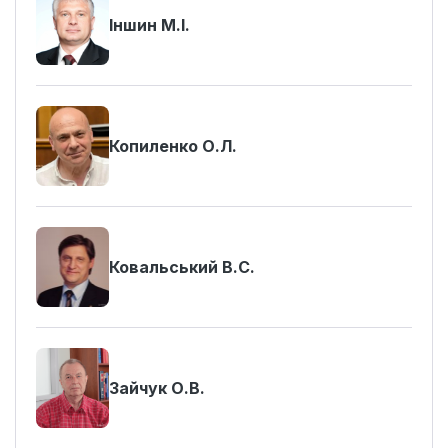
Іншин М.І.
Копиленко О.Л.
Ковальський В.С.
Зайчук О.В.