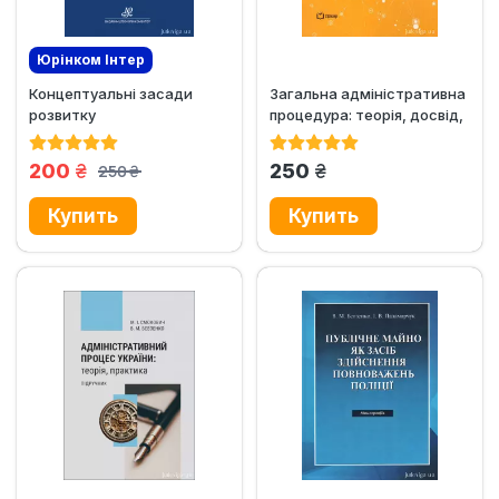
Юрінком Iнтер
Концептуальні засади
Загальна адміністративна
Эксклюзив
Новинка
розвитку
процедура: теорія, досвід,
адміністративного
практика
законодавства та...
грн.
грн.
200
250
250
грн.