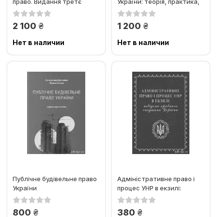
право. Видання третє
України: теорія, практика,
досвід
грн.
грн.
2 100
1 200
Нет в наличии
Нет в наличии
Публічне будівельне право
Адміністративне право і
України
процес УНР в екзилі:
невідома правнича
спадщина...
грн.
грн.
800
380