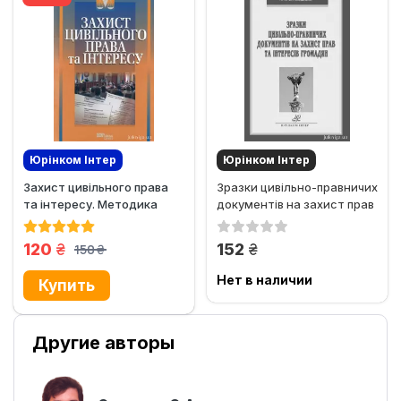
Юрінком Iнтер
Юрінком Iнтер
Захист цивільного права
Зразки цивільно-правничих
та інтересу. Методика
документів на захист прав
складання документів,...
та інтересів громадян
грн.
грн.
120
152
150
грн.
Нет в наличии
Другие авторы