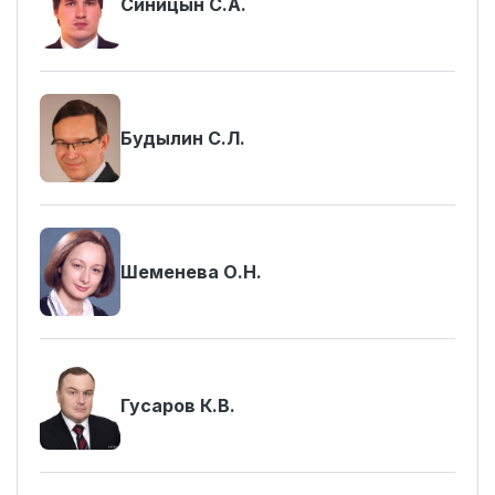
Синицын C.А.
Будылин С.Л.
Шеменева О.Н.
Гусаров К.В.