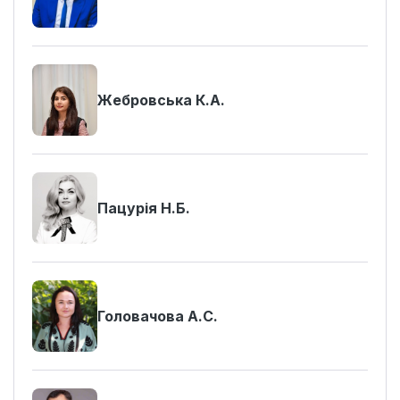
Жебровська К.А.
Пацурія Н.Б.
Головачова А.С.