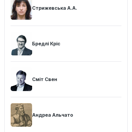
Стрижевська А.А.
Бредлі Кріс
Сміт Свен
Андреа Альчато