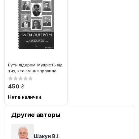
Бути лідером. Мудрість від
тих, хто змінив правила
гри
грн.
450
Нет в наличии
Другие авторы
Шакун В.І.