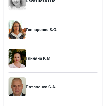
Бакаянова Н.М.
Гончаренко В.О.
Глиняна К.М.
Потапенко С.А.