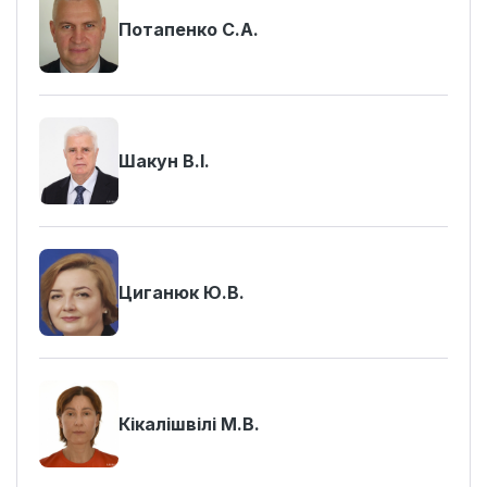
Потапенко С.А.
Шакун В.І.
Циганюк Ю.В.
Кікалішвілі М.В.