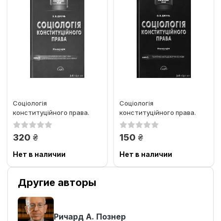
Соціологія
Соціологія
конституційного права.
конституційного права.
Книга друга.
Книга перша. Теоретико-
Соціокультурні підстави...
методологічні...
грн.
грн.
320
150
Нет в наличии
Нет в наличии
Другие авторы
Ричард А. Познер