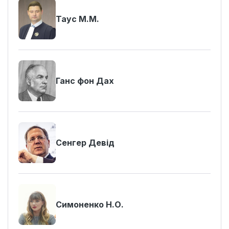
Таус М.М.
Ганс фон Дах
Сенгер Девід
Симоненко Н.О.