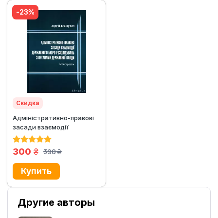
-23%
Скидка
Адміністративно-правові
засади взаємодії
державного бюро
розслідувань з...
грн.
300
390
грн.
Другие авторы