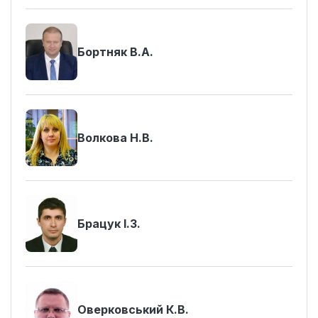
Бортняк В.А.
Волкова Н.В.
Брацук І.З.
Оверковський К.В.