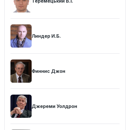
Теремецький В.І.
Линдер И.Б.
Финнис Джон
Джереми Уолдрон