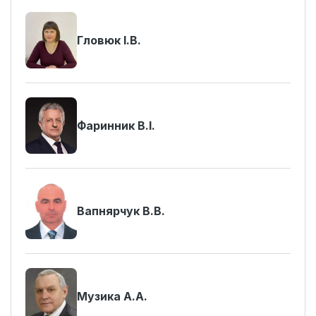
Гловюк І.В.
Фаринник В.І.
Вапнярчук В.В.
Музика А.А.