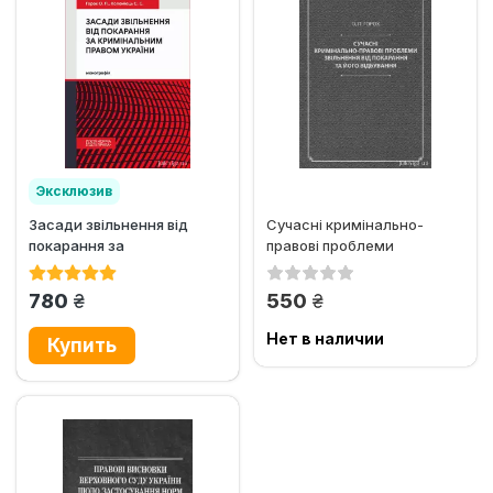
Эксклюзив
Засади звільнення від
Сучасні кримінально-
покарання за
правові проблеми
кримінальним правом
звільнення від покарання
України
та його...
грн.
грн.
780
550
Нет в наличии