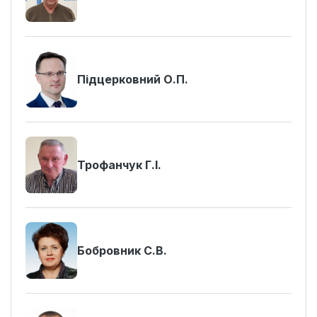
Підцерковний О.П.
Трофанчук Г.І.
Бобровник С.В.