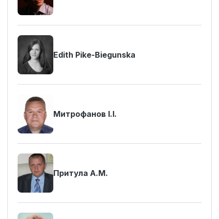
Edith Pike-Biegunska
Митрофанов І.І.
Притула А.М.