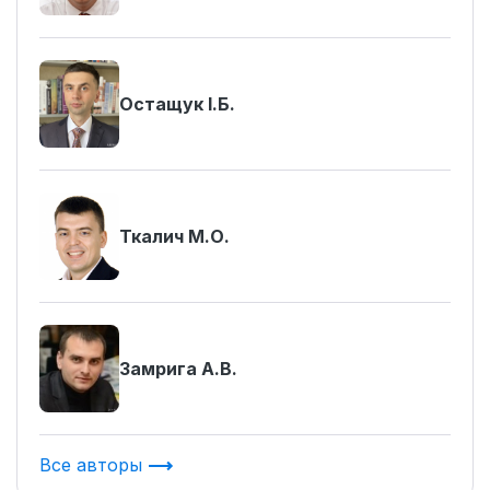
Остащук І.Б.
Ткалич М.О.
Замрига А.В.
Все авторы