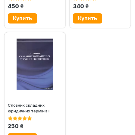
грн.
грн.
450
340
Словник складних
юридичних термінів і
визначень
грн.
250