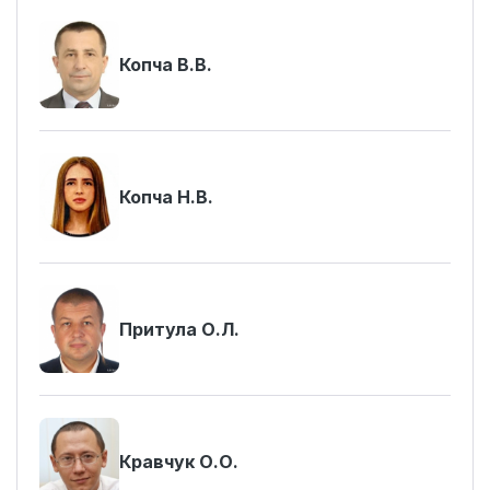
Копча В.В.
Копча Н.В.
Притула О.Л.
Кравчук О.О.