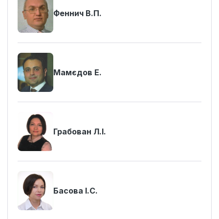
Феннич В.П.
Мамєдов Е.
Грабован Л.І.
Басова І.С.