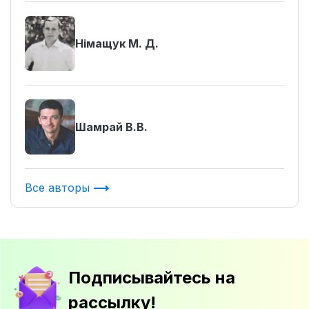
Німащук М. Д.
Шамрай В.В.
Все авторы
Подписывайтесь на
рассылку!