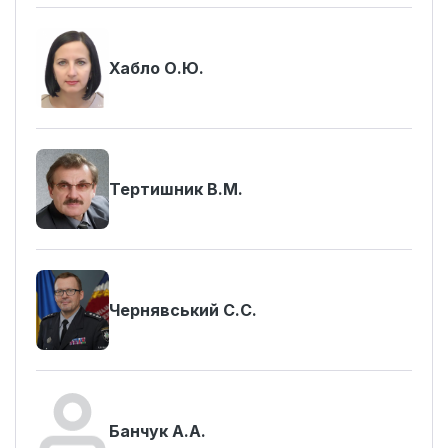
Хабло О.Ю.
Тертишник В.М.
Чернявський С.С.
Банчук А.А.