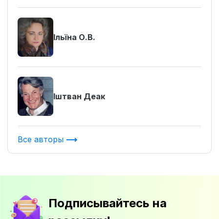
Ільїна О.В.
Іштван Деак
Все авторы
Подписывайтесь на