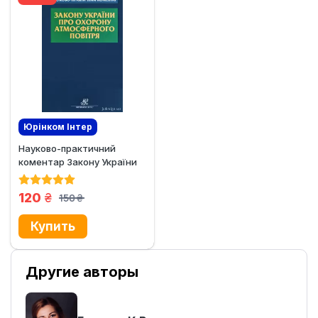
Юрінком Iнтер
Науково-практичний
коментар Закону України
"Про охорону...
грн.
120
150
грн.
Другие авторы