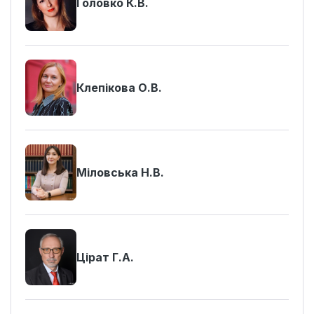
Головко К.В.
Клепікова О.В.
Міловська Н.В.
Цірат Г.А.