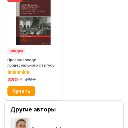
Скидка
Правові засади
процесуального статусу
сторін в
адміністративному...
грн.
380
470
грн.
Другие авторы