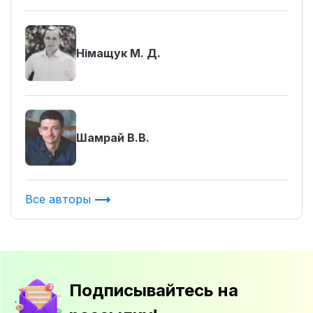
Німащук М. Д.
Шамрай В.В.
Все авторы
Подписывайтесь на