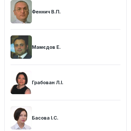
Феннич В.П.
Мамєдов Е.
Грабован Л.І.
Басова І.С.