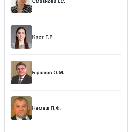
Смазнова І.С.
Крет Г.Р.
Бірюков О.М.
Немеш П.Ф.