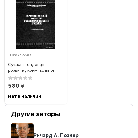
Эксклюзив
Сучасні тенденції
розвитку кримінальної
юстиції в Україні
грн.
580
Нет в наличии
Другие авторы
Ричард А. Познер