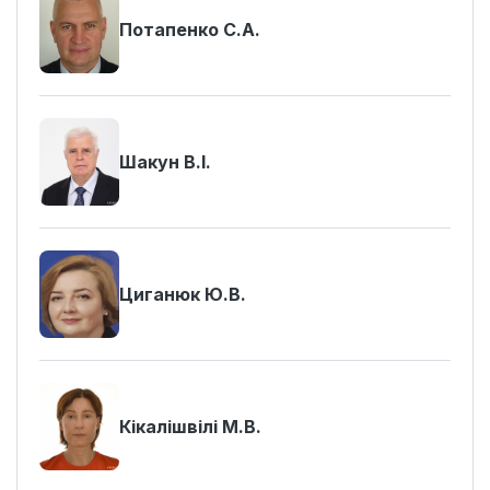
Потапенко С.А.
Шакун В.І.
Циганюк Ю.В.
Кікалішвілі М.В.