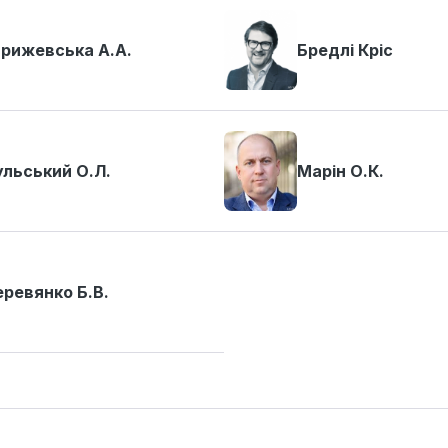
рижевська А.А.
Бредлі Кріс
льський О.Л.
Марін О.К.
ревянко Б.В.