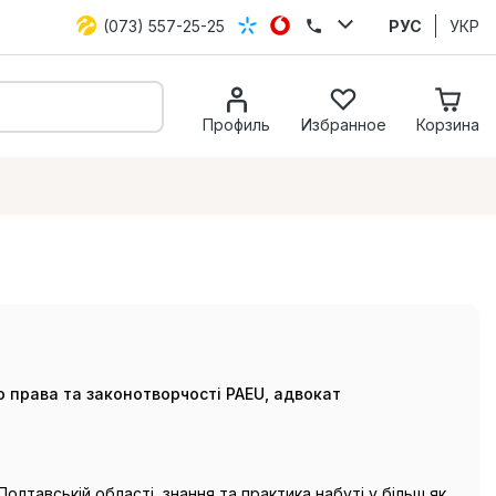
(073) 557-25-25
РУС
УКР
Профиль
Избранное
Корзина
го права та законотворчості PAEU, адвокат
олтавській області, знання та практика набуті у більш як