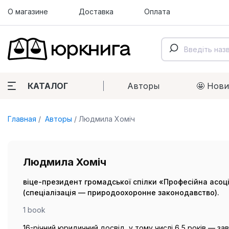
О магазине
Доставка
Оплата
КАТАЛОГ
Авторы
🤩 Нов
Главная
Авторы
Людмила Хоміч
Людмила Хоміч
віце-президент громадської спілки «Професійна асоціа
(спеціалізація — природоохоронне законодавство).
1 book
16-річний юридичний досвід, у тому числі 6,5 років — за