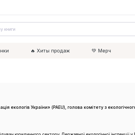
инки
🔥 Xиты продаж
💚 Мерч
ція екологів України» (PAEU), голова комітету з екологічно
відувач юридичного сектору Державної екологічної інспекції у П