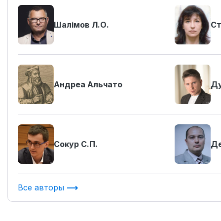
Шалімов Л.О.
Ст
Андреа Альчато
Ду
Сокур С.П.
Де
Все авторы