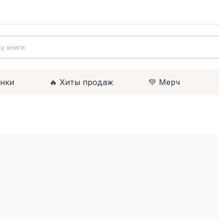
инки
🔥 Xиты продаж
💚 Мерч