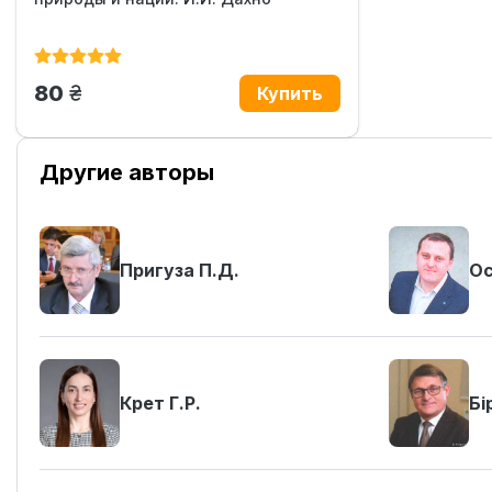
грн.
80
Другие авторы
Пригуза П.Д.
Ос
Крет Г.Р.
Бі