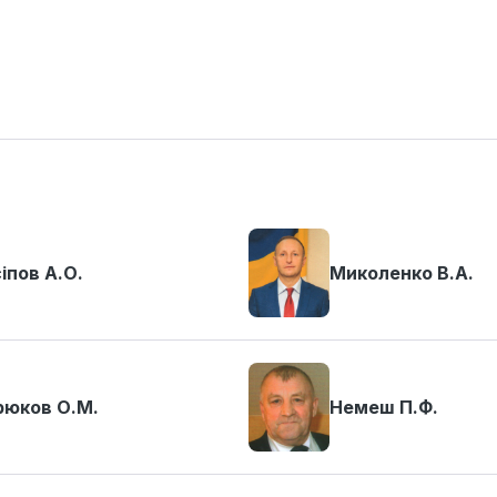
іпов А.О.
Миколенко В.А.
рюков О.М.
Немеш П.Ф.