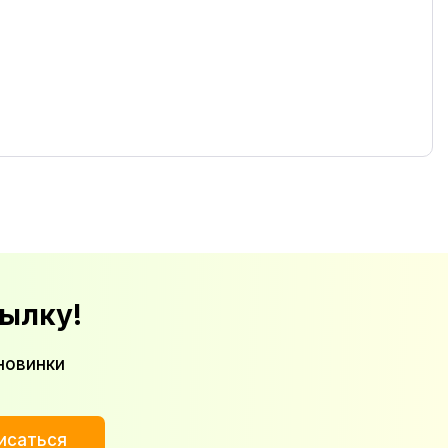
ылку!
новинки
исаться