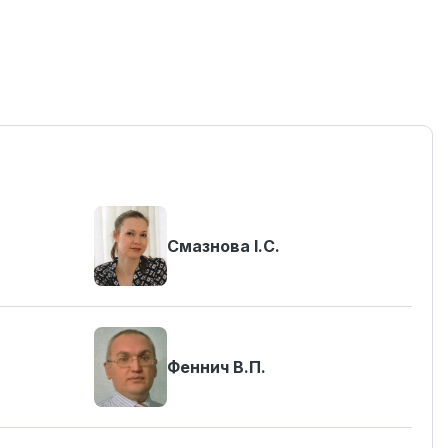
Смазнова І.С.
Феннич В.П.