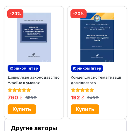
-20%
-20%
Юрінком Iнтер
Юрінком Iнтер
Довкіллєве законодавство
Концепція систематизації
Эксклюзив
Новинка
Эксклюзив
Новинка
України в умовах
довкіллєвого
багатовимірних викликів і
законодавства України
загроз
грн.
грн.
760
192
950
240
грн.
грн.
Другие авторы