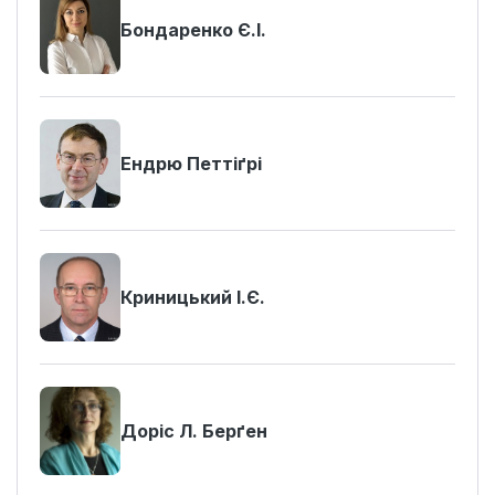
Бондаренко Є.І.
Ендрю Петтіґрі
Криницький І.Є.
Доріс Л. Берґен