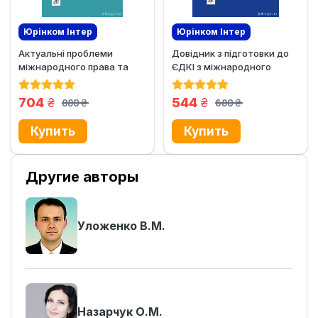
Юрінком Iнтер
Юрінком Iнтер
Актуальні проблеми
Довідник з підготовки до
Эксклюзив
Эксклюзив
міжнародного права та
ЄДКІ з міжнародного
права Європейського
права
Союзу
грн.
грн.
704
544
880
680
грн.
грн.
Другие авторы
Уложенко В.М.
Назарчук О.М.