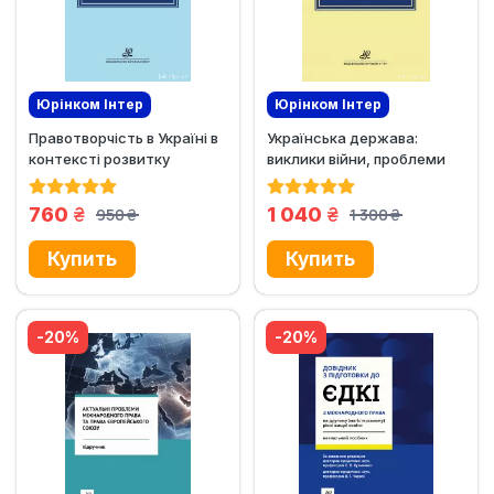
Юрінком Iнтер
Юрінком Iнтер
Правотворчість в Україні в
Українська держава:
Новинка
Эксклюзив
Эксклюзив
Новинка
контексті розвитку
виклики війни, проблеми
доктрини і практики...
безпеки та перспективи
розвитку
грн.
грн.
760
1 040
950
1 300
грн.
грн.
-20%
-20%