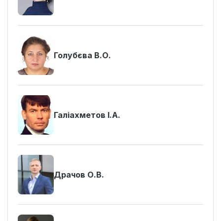
Голубєва В.О.
Галіахметов І.А.
Драчов О.В.