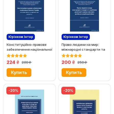
Юрінком Iнтер
Юрінком Iнтер
Конституційно-правове
Право людини на мир:
Новинка
Эксклюзив
Новинка
Эксклюзив
забезпечення національної
міжнародні стандарти та
безпеки України
проблеми реалізації в...
грн.
грн.
224
200
280
250
грн.
грн.
-20%
-20%