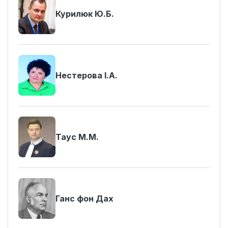
Курилюк Ю.Б.
Нестерова І.А.
Таус М.М.
Ганс фон Дах