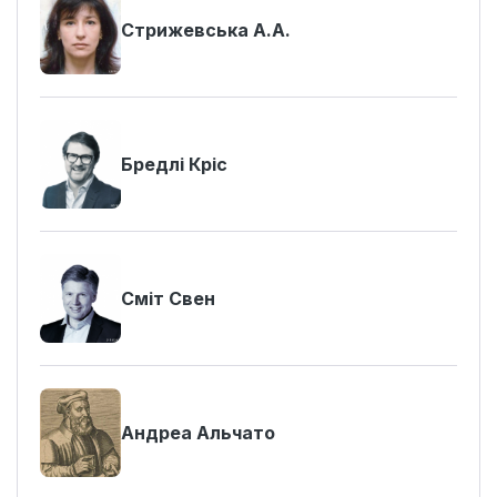
Стрижевська А.А.
Бредлі Кріс
Сміт Свен
Андреа Альчато