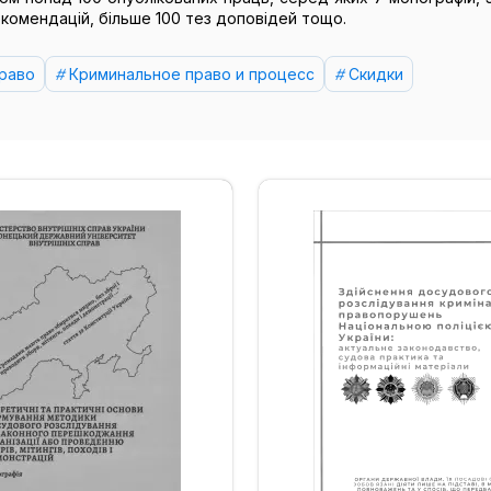
екомендацій, більше 100 тез доповідей тощо.
раво
Криминальное право и процесс
Скидки