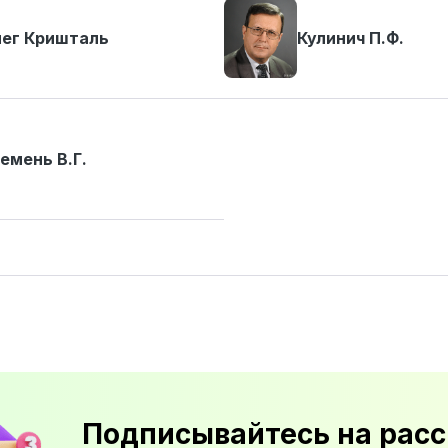
ег Кришталь
Кулинич П.Ф.
емень В.Г.
Подписывайтесь на расс