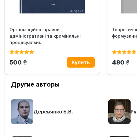
Організаційно-правові,
Теоретичні
адміністративні та кримінальні
формування
процесуальні...
грн.
грн
500
480
Другие авторы
Деревянко Б.В.
Ру