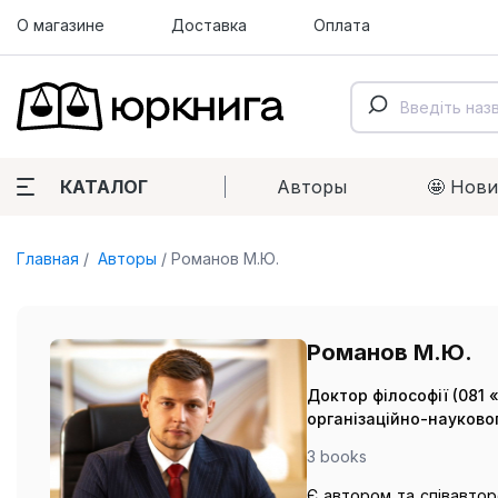
О магазине
Доставка
Оплата
КАТАЛОГ
Авторы
🤩 Нов
Главная
Авторы
Романов М.Ю.
Романов М.Ю.
Доктор філософії (081 
організаційно-науковог
3 books
Є автором та співавторо