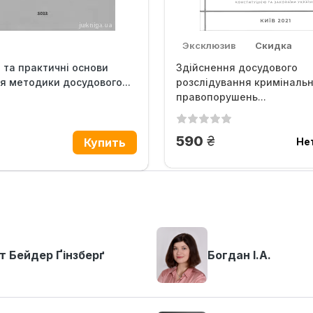
Эксклюзив
Скидка
 та практичні основи
Здійснення досудового
 методики досудового...
розслідування криміналь
правопорушень...
грн.
590
.
Не
т Бейдер Ґінзберґ
Богдан І.А.