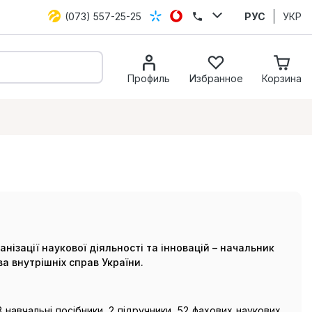
(073) 557-25-25
РУС
УКР
Профиль
Избранное
Корзина
анізації наукової діяльності та інновацій – начальник
а внутрішніх справ України.
навчальні посібники, 2 підручники, 52 фахових наукових