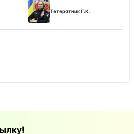
Тетерятник Г.К.
ылку!