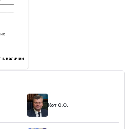
них
т в наличии
Кот О.О.