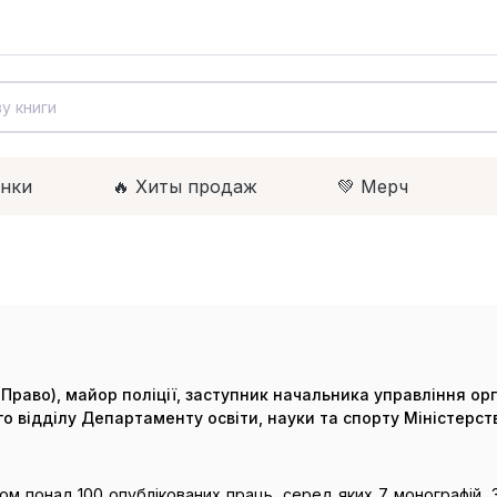
инки
🔥 Xиты продаж
💚 Мерч
«Право), майор поліції, заступник начальника управління орг
о відділу Департаменту освіти, науки та спорту Міністерств
м понад 100 опублікованих праць, серед яких 7 монографій, 3 