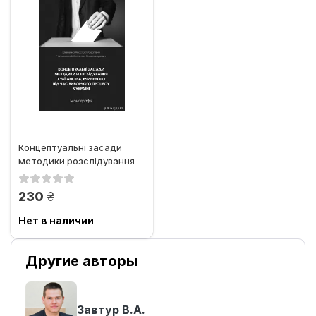
Концептуальні засади
методики розслідування
хуліганства, вчиненого
під...
грн.
230
Нет в наличии
Другие авторы
Завтур В.А.