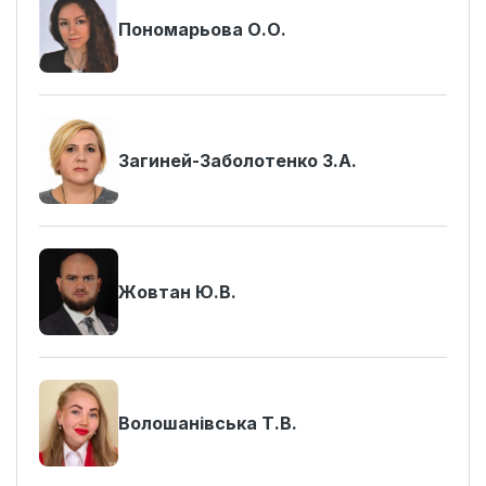
Пономарьова О.О.
Загиней-Заболотенко З.А.
Жовтан Ю.В.
Волошанівська Т.В.