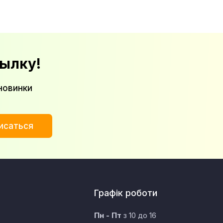
ылку!
новинки
исаться
Графік роботи
Пн - Пт
з 10 до 16