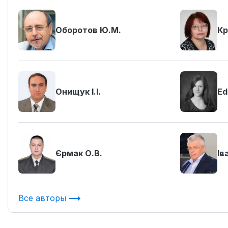
Оборотов Ю.М.
Кр
Онищук І.І.
Ed
Єрмак О.В.
Ів
Все авторы