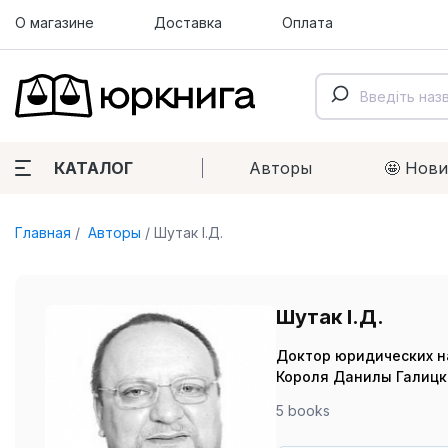
О магазине
Доставка
Оплата
КАТАЛОГ
Авторы
🤩 Нов
Главная
Авторы
Шутак І.Д.
Шутак І.Д.
Доктор юридических на
Короля Данилы Галицко
5 books