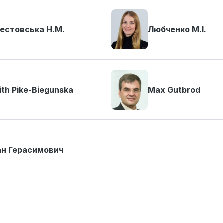
естовська Н.М.
Любченко М.І.
ith Pike-Biegunska
Max Gutbrod
ан Герасимович