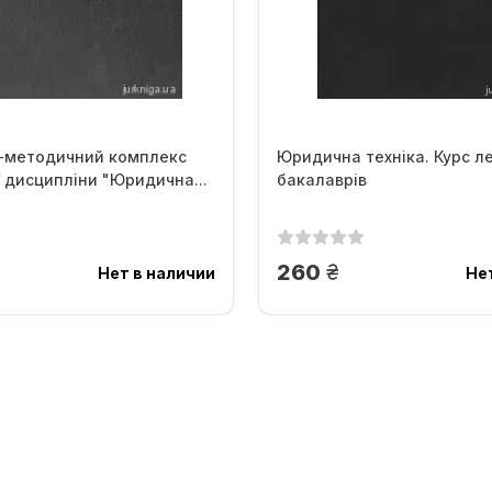
-методичний комплекс
Юридична техніка. Курс л
 дисципліни "Юридична...
бакалаврів
.
грн.
260
Нет в наличии
Не