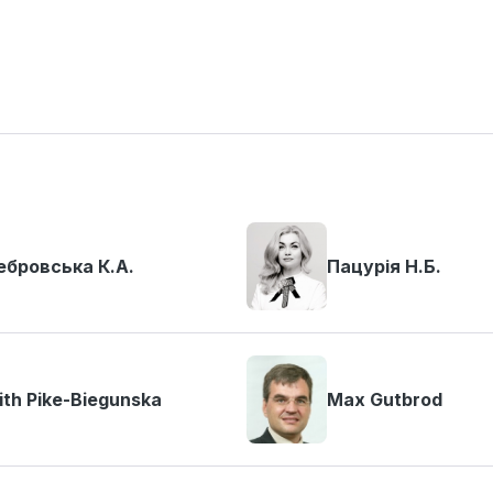
бровська К.А.
Пацурія Н.Б.
ith Pike-Biegunska
Max Gutbrod