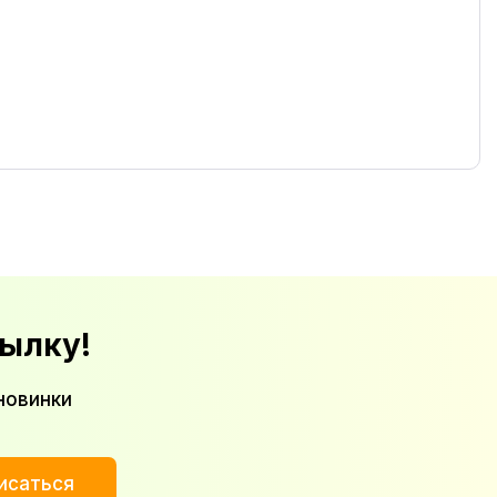
ылку!
новинки
исаться