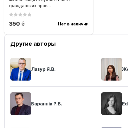
гражданских прав...
грн.
350
Нет в наличии
Другие авторы
Лазур Я.В.
Же
Бараннік Р.В.
Ed