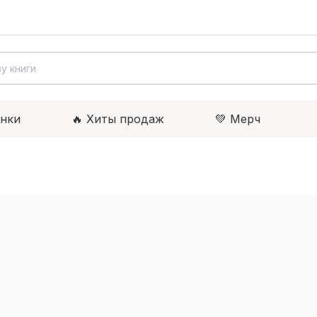
инки
🔥 Xиты продаж
💚 Мерч