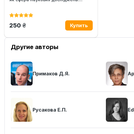
грн.
250
Другие авторы
Примаков Д.Я.
Ар
Русакова Е.П.
Ed