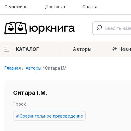
О магазине
Доставка
Оплата
КАТАЛОГ
Авторы
🤩 Нов
Главная
Авторы
Ситара І.М.
Ситара І.М.
1 book
Сравнительное правоведение