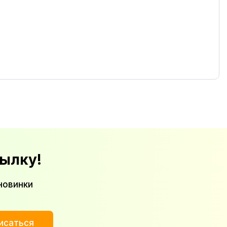
ылку!
новинки
исаться