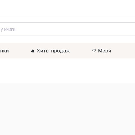
инки
🔥 Xиты продаж
💚 Мерч