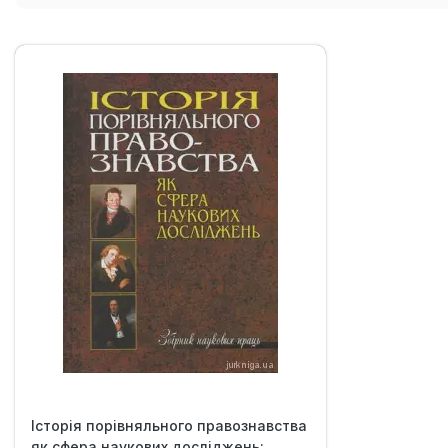
Історія порівняльного правознавства
як сфера наукових досліджень:...