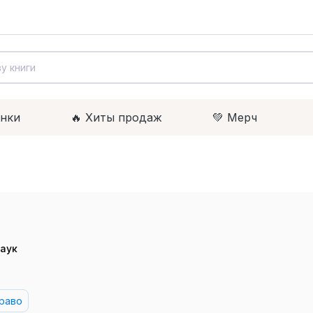
инки
🔥 Xиты продаж
💚 Мерч
аук
раво