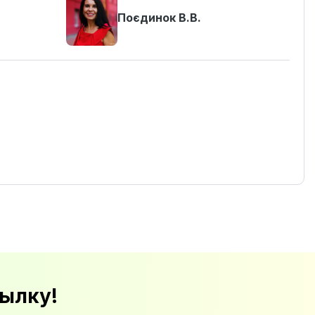
Поєдинок В.В.
ылку!