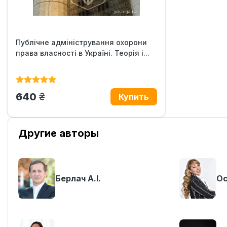
Публічне адміністрування охорони
права власності в Україні. Теорія і...
грн.
640
Другие авторы
Берлач А.І.
Ос