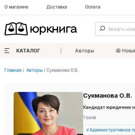
О магазине
Доставка
Оплата
КАТАЛОГ
Авторы
🤩 Нов
Главная
Авторы
Сукманова О.В.
Сукманова О.В.
Кандидат юридичних н
1 book
Административное п