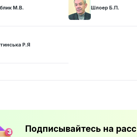
блик М.В.
Шлоер Б.П.
тинська Р.Я
Подписывайтесь на расс