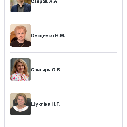
Єзеров А.А.
Оніщенко Н.М.
Совгиря О.В.
Шукліна Н.Г.