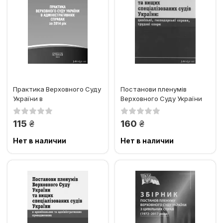
Практика Верховного Суду
Постанови пленумів
України в
Верховного Суду України
адміністративних справах
та вищих спеціалізованих...
за 2014 рік
грн.
грн.
115
160
Нет в наличии
Нет в наличии