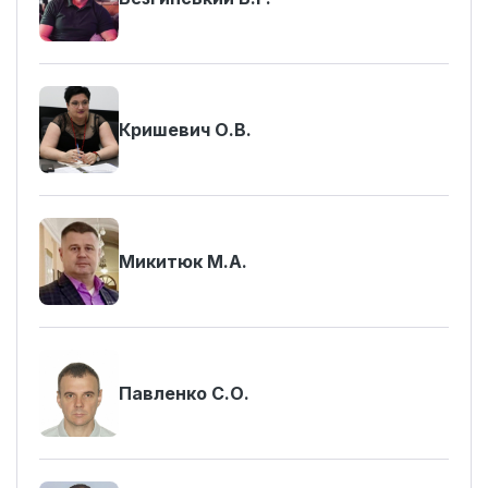
Кришевич О.В.
Микитюк М.А.
Павленко С.О.