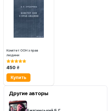
Комітет ООН з прав
людини
грн.
450
Другие авторы
Безгинський Б.Г.