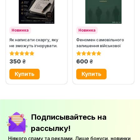
Новинка
Новинка
Як написати скаргу, яку
Феномен самовільного
не зможуть ігнорувати.
залишення військової
Практичний посібник із...
частини або місця служби
в...
грн.
грн.
350
600
Подписывайтесь на
рассылку!
Ніякого спаму та реклами. Лише бонуси, новинки