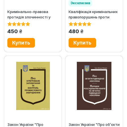
Эксклюзив
Кримінально-правова
Кваліфікація кримінальних
протидія злочинності у
правопорушень проти
сферах радіоекологічної
порядку використання та...
безпеки
грн.
грн.
450
480
Закон України "Про
Закон України "Про об’єкти