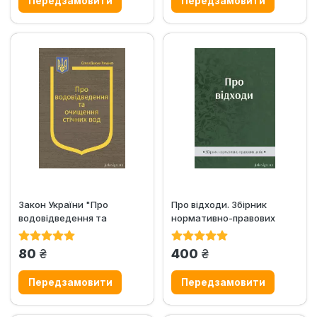
Закон України "Про
Про відходи. Збірник
водовідведення та
нормативно-правових
очищення стічних вод"
актів
грн.
грн.
80
400