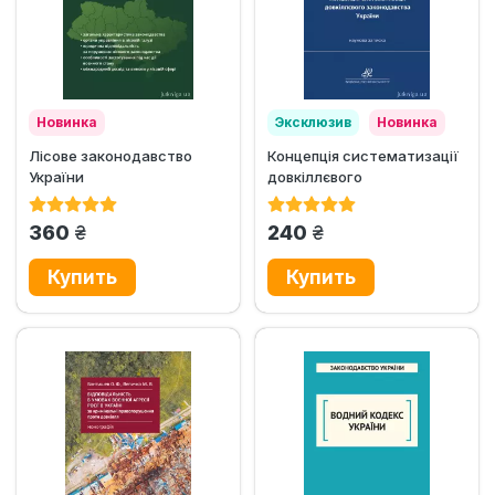
Новинка
Эксклюзив
Новинка
Лісове законодавство
Концепція систематизації
України
довкіллєвого
законодавства України
грн.
грн.
360
240