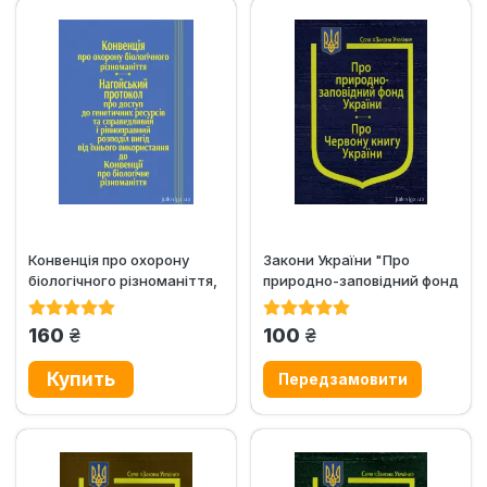
Конвенція про охорону
Закони України "Про
біологічного різноманіття,
природно-заповідний фонд
Нагойський протокол про...
України",...
грн.
грн.
160
100