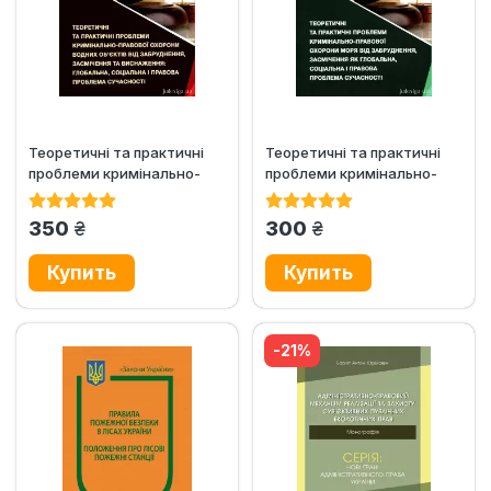
Теоретичні та практичні
Теоретичні та практичні
проблеми кримінально-
проблеми кримінально-
правової охорони водних...
правової охорони моря
від...
грн.
грн.
350
300
-21%