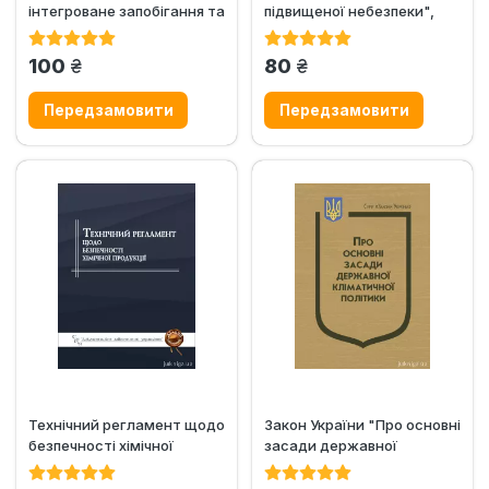
інтегроване запобігання та
підвищеної небезпеки",
контроль промислового...
Порядок...
грн.
грн.
100
80
Технічний регламент щодо
Закон України "Про основні
безпечності хімічної
засади державної
продукції
кліматичної політики"