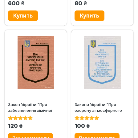
грн.
грн.
600
80
Закон України "Про
Закони України "Про
забезпечення хімічної
охорону атмосферного
безпеки та управління...
повітря", "Про...
грн.
грн.
120
100