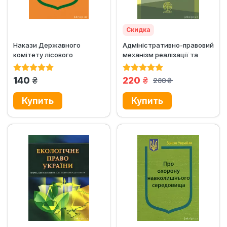
Скидка
Накази Державного
Адміністративно-правовий
комітету лісового
механізм реалізації та
господарства України
захисту суб’єктивних...
"Про...
грн.
грн.
140
220
280
грн.