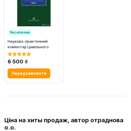
Эксклюзив
Науково-практичний
Хит продаж
коментар Цивільного
кодексу України: у 2 томах
грн.
6 500
Ціна на хиты продаж, автор отраднова
о.о.