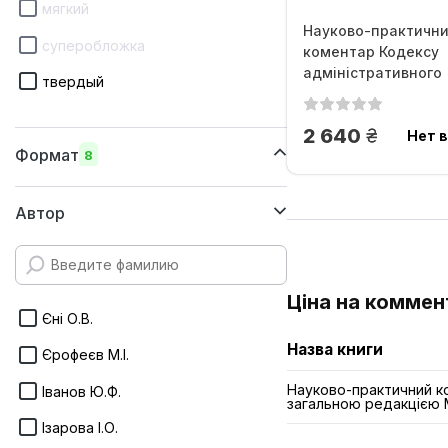
мягкий
Науково-практичн
суперобложка
коментар Кодексу
адміністративного
твердый
судочинства...
грн.
2 640
Нет в
Формат
8
205x290 мм
Автор
170х240 мм
170х215 мм
Ціна на комме
160х220 мм
Єні О.В.
150x205 мм
Назва книги
Єрофеєв М.І.
145х215 мм
Науково-практичний ко
Іванов Ю.Ф.
загальною редакцією 
145х200 мм
Ізарова І.О.