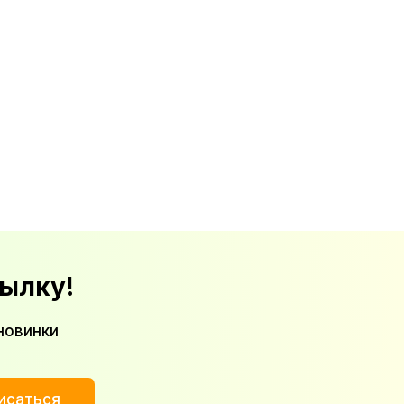
ылку!
новинки
исаться