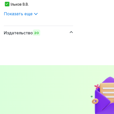
235х170 мм
Ільков В.В.
Показать еще
Издательство
20
Алерта
Видавничий дім "Гельветика"
Видавничий дім "Професіонал"
Логос
Показать еще