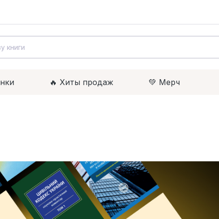
инки
🔥 Xиты продаж
💚 Мерч