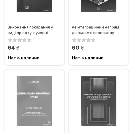
Виконання покарання у
Реінтеграційний напрям
виді арешту: сучасні
діяльності персоналу
проблеми організації та...
установ виконання
покарань
грн.
грн.
64
60
Нет в наличии
Нет в наличии