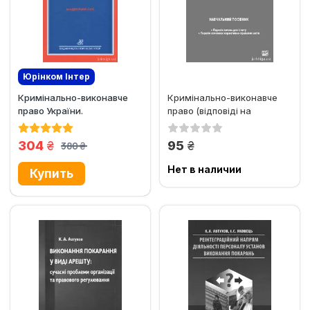
Юрінком Iнтер
Кримінально-виконавче
Кримінально-виконавче
право України.
право (відповіді на
Академічний курс
екзаменаційні питання та...
грн.
грн.
304
95
380
грн.
Нет в наличии