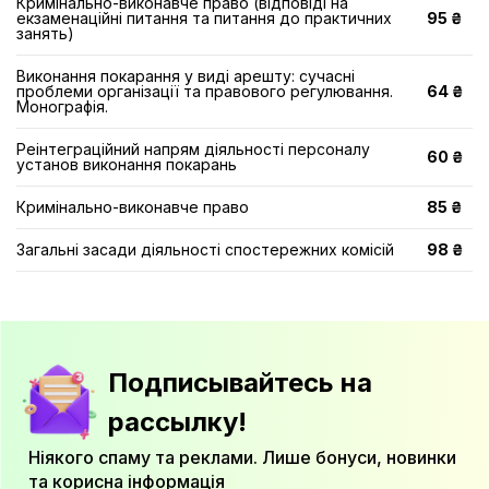
Кримінально-виконавче право (відповіді на
екзаменаційні питання та питання до практичних
95 ₴
занять)
Виконання покарання у виді арешту: сучасні
проблеми організації та правового регулювання.
64 ₴
Монографія.
Реінтеграційний напрям діяльності персоналу
60 ₴
установ виконання покарань
Кримінально-виконавче право
85 ₴
Загальні засади діяльності спостережних комісій
98 ₴
Подписывайтесь на
рассылку!
Ніякого спаму та реклами. Лише бонуси, новинки
та корисна інформація