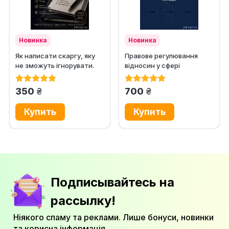
Новинка
Новинка
Як написати скаргу, яку
Правове регулювання
не зможуть ігнорувати.
відносин у сфері
Практичний посібник із...
технологій розподіленого
реєстру,...
грн.
грн.
350
700
Подписывайтесь на
рассылку!
Ніякого спаму та реклами. Лише бонуси, новинки
та корисна інформація