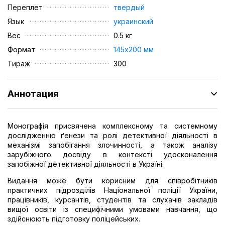
Переплет
твердый
Язык
украинский
Вес
0.5 кг
Формат
145х200 мм
Тираж
300
Аннотация
Монографія присвячена комплексному та системному
дослідженню ґенези та ролі детективної діяльності в
механізмі запобігання злочинності, а також аналізу
зарубіжного досвіду в контексті удосконалення
запобіжної детективної діяльності в Україні.
Видання може бути корисним для співробітників
практичних підрозділів Національної поліції України,
працівників, курсантів, студентів та слухачів закладів
вищої освіти із специфічними умовами навчання, що
здійснюють підготовку поліцейських.