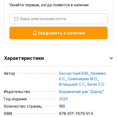
Узнайте первым, когда появится в наличии
Уведомить о наличии
Характеристики
Автор
Бесчастний В.М.
,
Назимко
Є.С.
,
Семенишин М.О.
,
Вітвіцький С.С.
,
Бичін С.О.
Издательство
Видавничий дім "Дакор"
Год издания
2020
Количество страниц
160
ISBN
978-617-7679-51-5