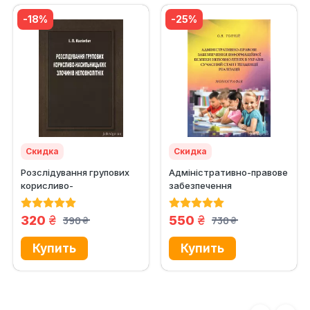
-18%
-25%
Скидка
Скидка
Розслідування групових
Адміністративно-правове
корисливо-
забезпечення
насильницьких злочинів
інформаційної безпеки
неповнолітніх
неповнолітніх...
грн.
грн.
320
550
390
730
грн.
грн.