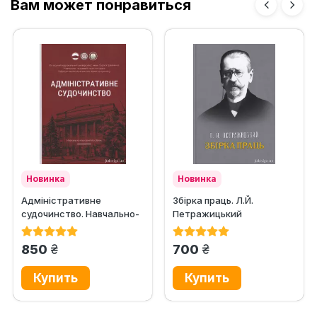
Вам может понравиться
Новинка
Новинка
Адміністративне
Збірка праць. Л.Й.
судочинство. Навчально-
Петражицький
науковий посібник
грн.
грн.
850
700